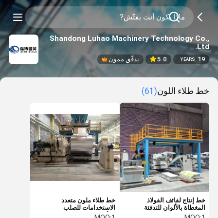
Shandong Luhao Machinery Technology Co.,
Ltd.
19
5.0
يدقّق ممون
YEARS
خط طلاء اللون
(61)
خط إنتاج لفائف الفولاذ
خط طلاء ملون متعدد
المغطاة بالألوان للتدفئة
الاستخدامات للصلب
الكهربائية للعمق القابل
والألومنيوم بسعة 800-1850
MOQ:
1
MOQ:
1