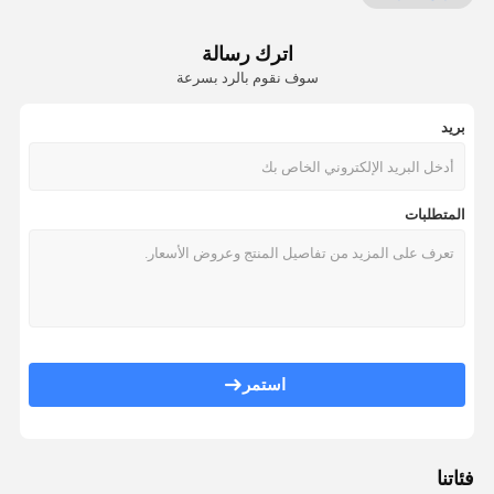
Uncoiler
اترك رسالة
خط الجلفنة بالغمس الساخن
سوف نقوم بالرد بسرعة
آلة تصويب الانحناء
بريد
دفع سحب خط التخليل
آلة تقسيم متعدد الملفات
المتطلبات
خط الحز
خط قشر الملف
استمر
فئاتنا