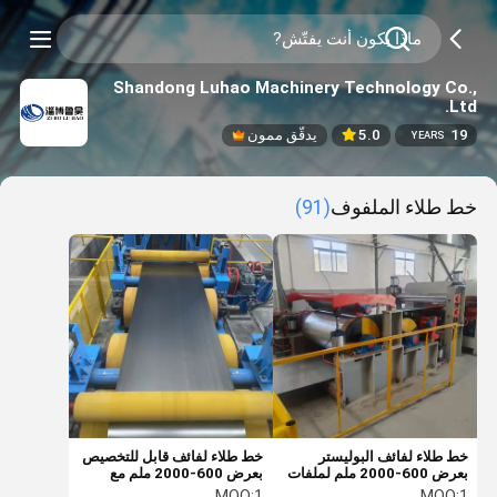
Shandong Luhao Machinery Technology Co.,
Ltd.
19
5.0
يدقّق ممون
YEARS
خط طلاء الملفوف
(91)
خط طلاء لفائف البوليستر
خط طلاء لفائف قابل للتخصيص
بعرض 600-2000 ملم لملفات
بعرض 600-2000 ملم مع
بوزن 3-20 طن
تحكم PLC
MOQ:
1
MOQ:
1