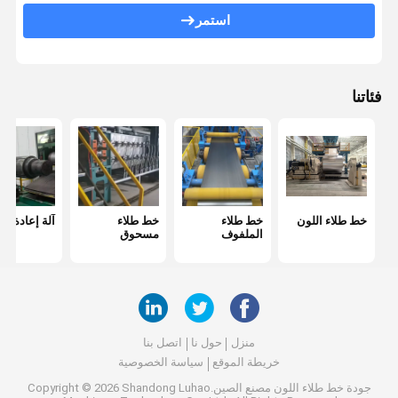
Uncoiler
استمر
خط الجلفنة بالغمس الساخن
آلة تصويب الانحناء
فئاتنا
دفع سحب خط التخليل
آلة تقسيم متعدد الملفات
خط الحز
خط طلاء اللون
خط طلاء
خط طلاء
آلة إعادة الت
خط قشر الملف
الملفوف
مسحوق
منزل
حول نا
اتصل بنا
خريطة الموقع
سياسة الخصوصية
جودة
خط طلاء اللون
مصنع الصين.Copyright © 2026 Shandong Luhao