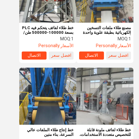
مصنع طلاء ملفات التسخين
خط طلاء لفائف يتحكم فيه PLC
الكهربائية بطبقة علوية واحدة
بسعة 100000-500000 طن/
أو طبقتين
سنة
MOQ:
1
MOQ:
1
الأسعار:
Personally
الأسعار:
Personally
افضل سعر
الاتصال
افضل سعر
الاتصال
منزل
المنتجات
أشرطة فيديو
حول بنا
خط طلاء لفائف ملونة قابلة
خط إنتاج طلاء الملفات عالي
للتخصيص متعددة الاستخدامات،
السرعة، بناء متين