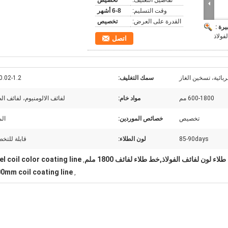
تفاصيل التغليف:
تخصيص
وقت التسليم:
6-8 أشهر
القدرة على العرض:
تخصيص
يرة :
لفولاذ
اتصل
ربائية، تسخين الغاز
سمك التغليف:
0.02-1.2 ملم
600-1800 مم
مواد خام:
لفائف الالومنيوم، لفائف ا
تخصيص
خصائص الموردين:
ال
85-90days
لون الطلاء:
قابلة للتخ
 لون لفائف الفولاذ,خط طلاء لفائف 1800 ملم
el coil color coating line
,
0mm coil coating line
,