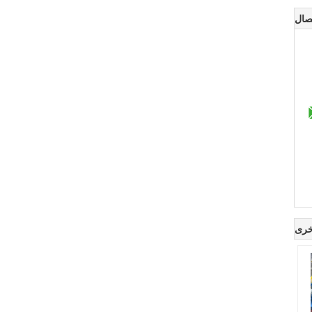
صال
خرى