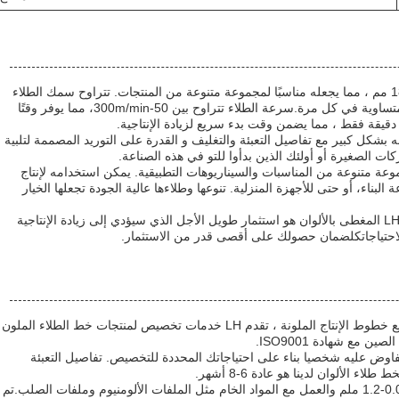
يتراوح عرض الركيزة في الخط من 600-1800 مم ، مما يجعله مناسبًا لمجموعة متنوعة من المنتجات. تتراوح سمك الطلاء
من 0.02-1.2 مم ، مما يضمن طبقة دقيقة ومتساوية في كل مرة.سرعة الطلاء تتراوح بين 50-300m/min، مما يوفر وقتًا
بشكل كبير مع تفاصيل التعبئة والتغليف و القدرة على التوريد المصممة لتلبية
كات الصغيرة أو أولئك الذين بدأوا للتو في هذه الصناعة.
طى بالألوان 1800 مثالي لمجموعة متنوعة من المناسبات والسيناريوهات التطبيقية. يمكن استخدامه لإنتاج
لبناء، أو حتى للأجهزة المنزلية. تنوعها وطلاءها عالية الجودة تجعلها الخيار
مع وقت تسليم من 6 إلى 8 أشهر، خط إنتاج LH المغطى بالألوان هو استثمار طويل الأجل الذي سيؤدي إلى زيادة الإنتاجية
احتياجاتكلضمان حصولك على أقصى قدر من الاستثمار.
باعتبارها واحدة من الشركات الرائدة في تصنيع خطوط الإنتاج الملونة ، تقدم LH خدمات تخصيص لمنتجات خط الطلاء الملون
مع شهادة ISO9001.
لطلب هو 1 والسعر يتم التفاوض عليه شخصيا بناء على احتياجاتك المحددة للتخصيص. تفاصيل التعبئة
الألوان لدينا هو عادة 6-8 أشهر.
لدينا القدرة على تخصيص سمك الطلاء بين 0.02-1.2 ملم والعمل مع المواد الخام مثل الملفات الألومنيوم وملفات الصلب.تم