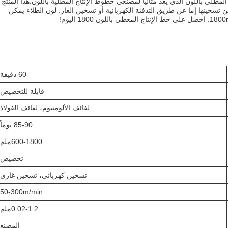
لمطلي باللون الذي يعد مثاليًا لمصنعي خطوط الإنتاج المطلية باللون.هذا المنتج
ة الطلاء من 50-300m / min ويمكن تسخينها إما عن طريق التدفئة الكهربائية أو تسخين الغاز. لون الطلاء يمكن
60 دقيقة
قابلة للتخصيص
لفائف الألومنيوم، لفائف الفولاذ
85-90 يوماً
600-1800ملم
تخصيص
تسخين كهربائي، تسخين غازي
50-300m/min
0.02-1.2ملم
المصنع