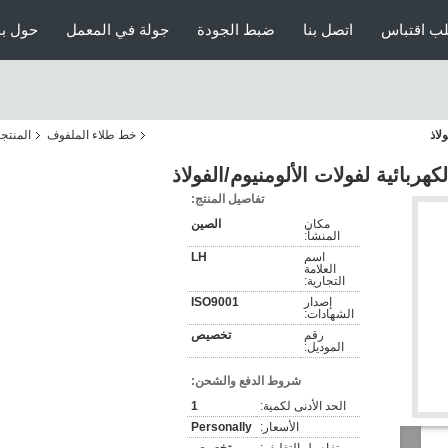
ب اقتباس
اتصل بنا
ضبط الجودة
جولة في المعمل
حول بن
لاذ
خط طلاء الملفوف
المنتج
هربائية لفولات الألومنيوم/الفولاذ
تفاصيل المنتج:
مكان
الصين
المنشأ:
اسم
LH
العلامة
التجارية:
إصدار
ISO9001
الشهادات:
رقم
تخصيص
الموديل:
شروط الدفع والشحن:
الحد الأدنى لكمية:
1
الأسعار:
Personally