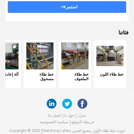
Uncoiler
استمر
خط الجلفنة بالغمس الساخن
آلة تصويب الانحناء
فئاتنا
دفع سحب خط التخليل
آلة تقسيم متعدد الملفات
خط الحز
خط طلاء اللون
خط طلاء
خط طلاء
آلة إعادة الت
خط قشر الملف
الملفوف
مسحوق
منزل
حول نا
اتصل بنا
خريطة الموقع
سياسة الخصوصية
جودة
خط طلاء اللون
مصنع الصين.Copyright © 2026 Shandong Luhao