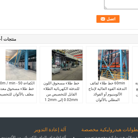
منتجات أ
ة
60min خط طلاء لفائف
خط طلاء مسحوق اللون
الكفاءة 50 - / min
ع
التدفئة القوة العالية لإنتاج
للتدفئة الكهربائية الطلاء
خط طلاء مسحوق معدن
الألومنيوم أو الفولاذ
القابل للتخصيص من
مغلف بالألوان للتخصي
المطلي بالألوان
0.02mm إلى 1.2mm
حتى 300m / min
طوانات هيدروليكية مخصصة
آلة إعادة التدوير
ة سلالم هيدروليكية مخصصة تصميم
آلة إعادة لف الملف الكهربائي من الألومنيوم