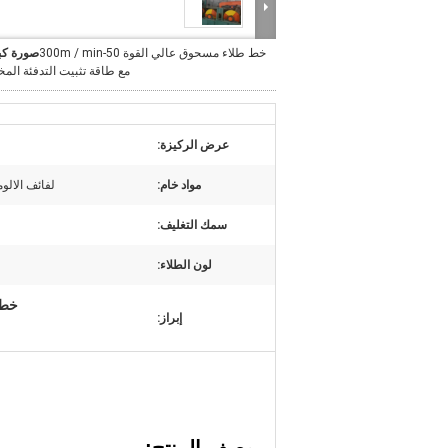
خط طلاء مسحوق عالي القوة 50-300m / min
صورة كب
مع طاقة تثبيت التدفئة ال
عرض الركيزة:
مواد خام:
لفائف الالو
سمك التغليف:
لون الطلاء:
خط طلاء مسحو
إبراز: