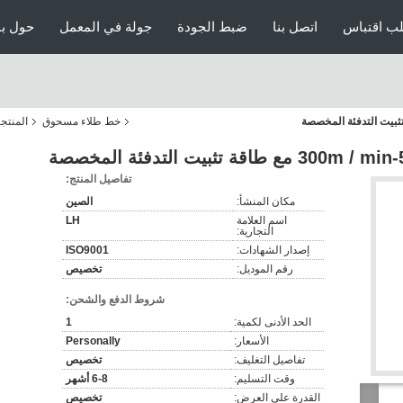
ب اقتباس
اتصل بنا
ضبط الجودة
جولة في المعمل
حول بن
خط طلاء مسحوق
المنتج
تفاصيل المنتج:
مكان المنشأ:
الصين
اسم العلامة
LH
التجارية:
إصدار الشهادات:
ISO9001
رقم الموديل:
تخصيص
شروط الدفع والشحن:
الحد الأدنى لكمية:
1
الأسعار:
Personally
تفاصيل التغليف:
تخصيص
وقت التسليم:
6-8 أشهر
القدرة على العرض:
تخصيص