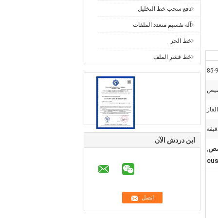
دفع سحب خط التخليل
آلة تقسيم متعدد الملفات
خط الحز
خط قشر الملف
85-
يص
لغاز
ابن دردش الآن
,
cus