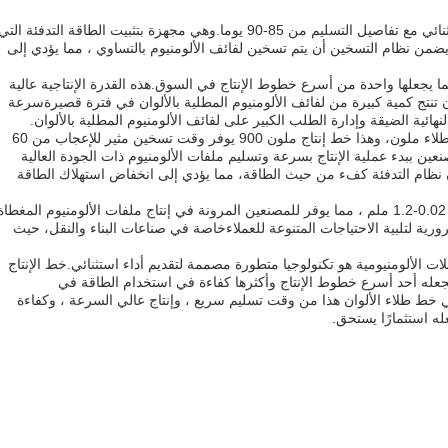
هذا خط الطلاء الملون مصمم لتقديم أداء استثنائي مع تفاصيل التسليم من 85-90 يوما.وهي مجهزة بتثبيت الطاقة التدفئة التي
يضمن نظام التسخين أن يتم تسخين لفائف الألومنيوم بالتساوي ، مما يؤدي إلى
 سرعة الطلاء من 50-300m / min ، مما يجعلها واحدة من أسرع خطوط الإنتاج في السوق.هذه القدرة الإنتاجية عالية
نتج كمية كبيرة من لفائف الألومنيوم المطلية بالألوان في فترة قصيرةسرعة
لنهائية الضيقة وإدارة الطلب الكبير على لفائف الألومنيوم المطلية بالألوان.
وقت التسخين هو جانب أساسي من أي خط طلاء ملون، وهذا خط إنتاج ملون 900 يوفر وقت تسخين مثير للإعجاب من 60
ين ببدء عملية الإنتاج بسرعة وتسليم ملفات الألومنيوم ذات الجودة العالية
 نظام التدفئة كفء من حيث الطاقة، مما يؤدي إلى انخفاض استهلاك الطاقة
تتراوح سمك طلاء خط الطلاء الملون هذا من 0.02-1.2 ملم ، مما يوفر للمصنعين المرونة في إنتاج ملفات الألومنيوم المغطاة
رية لتلبية الاحتياجات المتنوعة للعملاءخاصة في صناعات البناء والنقل، حيث
لات الألومنيومية هو تكنولوجيا متطورة مصممة لتقديم أداء استثنائي.خط الإنتاج
يزات متقدمة تجعله أحد أسرع خطوط الإنتاج وأكثرها كفاءة في استخدام الطاقة في
خط طلاء الألوان هذا من وقت تسليم سريع ، وإنتاج عالي السرعة ، وكفاءة
له استثمارًا يستحق.