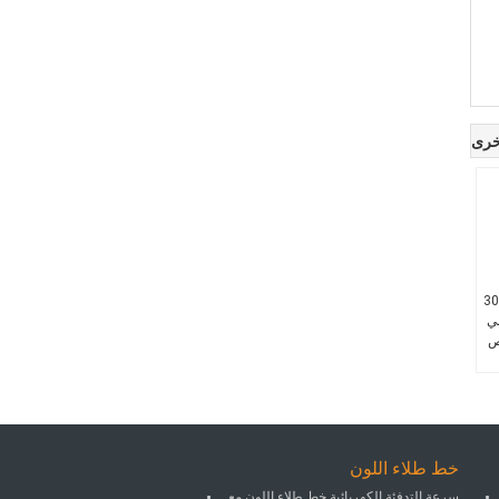
خرى
300m 
ي
ص
خط طلاء اللون
سرعة التدفئة الكهربائية خط طلاء اللون مع