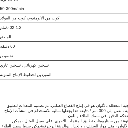
50-300m/min
كوب من الألومنيوم، كوب من الفولاذ
0.02-1.2ملم
المصنع
60 دقيقة
تخصيص
تسخين كهربائي، تسخين غازي
الموردين لخطوط الإنتاج الملونة
ية المغطاة بالألوان هو في إنتاج القطاع الصلبي. تم تصميم المعدات لتطبيق
طبقة مخصصة على قطاع الصلب بسرعة عالية ، تصل إلى 300 متر / دقيقة.هذا يجعلها مثالية للاستخدام في منشآت الإنتاج
لتحكم الدقيق في سمك الطلاء واللون.
وعة من سيناريوهات تطبيق المنتجات الأخرى. على سبيل المثال ، يمكن
بالألوان ، مثل مواد السقف ، والجدار ،والزينة الزخرفيةيمكن ضبط سمك الطلاء