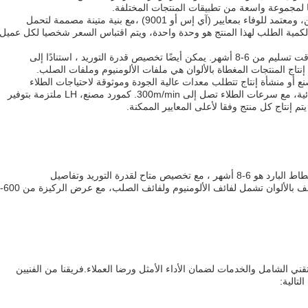
خط طلاء اللون لـ (إل إتش) مصنوع في الصين، ومعتمد للوفاء بمعايير (آي إس أو 9001) ،مع بنية متينة مصممة لتحمل
 لكمية الطلب لهذا المنتج هو وحدة واحدة، ويتم اقتباس السعر شخصيا لكل عميل
يتم تسليم المعدات مع تعبئة مخصصة ، ولها وقت تسليم من 6-8 أشهر. يمكن أيضًا تخصيص قدرة التوريد ، استنادًا إلى
إنتاج المنتجات المغطاة بالألوان هي ملفات الألومنيوم وملفات الصلب.
نع أو منشأة إنتاج تتطلب معدات عالية الجودة وموثوقة لاحتياجات الطلاء
بالألوان.لقد صممت لتوفير أداء و كفاءة استثنائية، مع سرعات الطلاء تصل إلى 300m/min. كمورد مصنع، LH ملتزمة بتوفير
 إنتاج كل منتج وفقا لأعلى المعايير الممكنة.
وقت تسليمنا لخط الإنتاج المغطى بالألوان المطاط البارد هو 6-8 أشهر ، مع تخصيص متاح لقدرة التوريد وتفاصيل
التسليم.المواد الخام لهذه 1250 خط إنتاج مغلف بالألوان تشمل لفائف الألومنيوم ولفائف الصلب، مع عرض الركيزة من 600-
تقني الشامل والخدمات لضمان الأداء الأمثل ورضا العملاء.فريقنا من الفنيين
تالية: