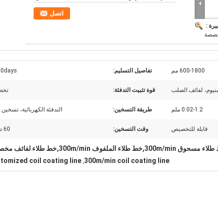
اتصل
يرة :
مخصصة
600-1800 مم
تفاصيل التسليم:
90days
منيوم، لفائف الصلب
قوة تثبيت التدفئة:
تخص
0.02-1.2 ملم
طريقة التسخين:
التدفئة الكهربائية، تسخين ا
قابلة للتخصيص
وقت التسخين:
60 دقيقة
ق 300m/min,خط طلاء الملفوف 300m/min,خط طلاء لفائف مخصص
tomized coil coating line
300m/min coil coating line
,