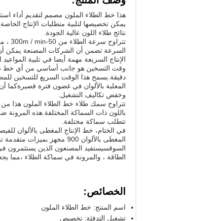
وصف المنتج:
يمكن تخصيصها لتلبية متطلبات الإنتاج الخاصة
نتائج طلاء اللون عالية الجودة.
تتراوح
السرعة تضمن أن الشركات المصنعة يمكن أن ت
الإنتاج السريعة مهمة أيضا في تلبية المواعيد ا
دقيقة.يسمح هذا الوقت السريع للتسخين للمصنع
المعلبة بالألوان في غضون فترة قصيرةكما أن
وخفض تكاليف التشغيل.
باللون ذات السماكة المختلفة.هذه المرونة ضرو
تتطلب سماكة مختلفة.
في الختام، خط الإنتاج المغطى بالألوان للفيص
المغطى بالألوان 900 مجهز بم
السوقسيستفيد المصنعون الذين يستثمرون في 
الطاقة ، والمرونة في سماكة الطلاء ،مما يجع
الخصائص:
اسم المنتج: خط الطلاء الملون
تشغيل التدفئة: تخصيص