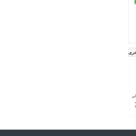
خرى
لي