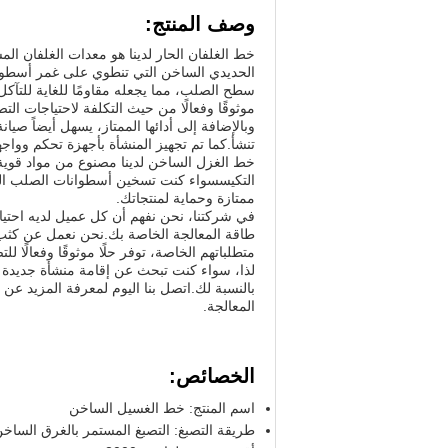
وصف المنتج:
خط الغلفان الحار لدينا هو معدات الغلفان ال
الحديدي الساخن التي تنطوي على غمر أسطوا
سطح الصلب، مما يجعله مقاومًا للغاية للتآكل 
موثوقًا وفعالًا من حيث التكلفة لاحتياجات الت
وبالإضافة إلى أدائها الممتاز، يسهل أيضاً ص
تنشأ.كما تم تجهيز المنشأة بأجهزة تحكم ووا
خط الغزل الساخن لدينا مصنوع من مواد قوية 
التكيسسواء كنت تسخين أسطوانات الصلب الصغي
ممتازة وحماية لمنتجاتك.
في شركتنا، نحن نفهم أن كل عميل لديه احتي
طاقة المعالجة الخاصة بك.نحن نعمل عن كثب م
متطلباتهم الخاصة، توفر حلًا موثوقًا وفعالًا للت
لذا، سواء كنت تبحث عن إقامة منشأة جديدة لل
بالنسبة لك.اتصل بنا اليوم لمعرفة المزيد 
المعالجة.
الخصائص:
اسم المنتج: خط الغسيل الساخن
طريقة التصبغ: التصبغ المستمر بالغرق الساخ