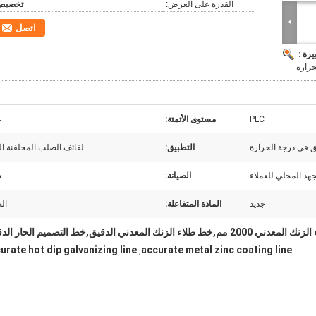
القدرة على العرض:
تخصيص
اتصل
يرة :
حرارة
PLC
مستوى الأتمتة:
ع
 في درجة الحرارة
التطبيق:
لفائف الصلب المجلفنة ال
جهد المحلي للعملاء
الصيانة:
س
جديد
المادة المتفاعلة:
ال
,خط طلاء الزنك المعدني الدقيق,خط التصميم الحار الدقيق
urate hot dip galvanizing line
accurate metal zinc coating line
,