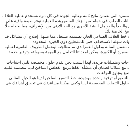
مستمرة التي تضمن نتائج ثابتة وعالية الجودة في كل مرة.تستخدم عملية الغلاف
نات الصلب في حمام من الزنك المنصهرهذه العملية توفر طبقة واقية على
والصدأ والعوامل البيئية الأخرى.مع الحد الأدنى من الإشراف، مما يجعله حلًا
صبغ الخاصة بك.
يانة خط الغلاف الصناعي الحار. تصميمه بسيط، مما يسهل إصلاح أي مشاكل قد
جهات سهلة الاستخدام، حتى للمشغلين ذوي الخبرة المحدودة.
تضمن المتانة وطول العمرالذي تم معالجته ليتحمل الظروف القاسية لعملية
رة أو الكبيرة، يمكن لمعداتنا التعامل مع المهمة بسهولة، وتوفير خدمة
اجات ومتطلبات فريدة. لهذا السبب نحن نقدم حلول مخصصة تلبي احتياجات
ع عملائنا لضمان أن منشأة الغلفانيزينغ الغطس الساخن لدينا مصممة لتلبية
صبغ يتجاوز التوقعات.
تصبغ أو ترقية واحدة موجودة، خط التصبغ الساخن لدينا هو الخيار المثالي
عن حلول التصلب المخصصة لدينا وكيف يمكننا مساعدتك في تحقيق أهدافك في
ن