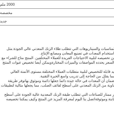
2000 ملم
مخصصة
جديد
مناسبات والسيناريوهات التي تتطلب طلاء الزنك المعدني عالي الجودة.مثل
 استخدام المعدات في تصنيع المعادن ومصانع الإنتاج.
الساخن ويمكن تخصيصه لتلبية الاحتياجات الفريدة للعملاء المختلفين. المنتج متاح للشراء مع
والسعر يحدده المواصفات والميزات المختارةويمكن أيضا تخصيص عبوات المنتج
أشهر، وقدرة التوريد قابلة للتخصيص لتلبية متطلبات العملاء المختلفة.مستوى الأتمتة العالي
ا يقلل من الحاجة إلى تدريب واسع الخبرة التقنية.
ضمان أن المعدات في حالة جيدة دائما.جعلها دائمة وموثوق بهاتوفر طريقة
وية من الزنك المعدني على أسطح لفائف الصلب، مما يجعلها مثالية لتطبيقات
ن هو استثمار ممتاز للصناعات التي تتطلب طبقة الزنك المعدنية عالية الجودة على أسطح
ابتة وموثوقةاتصل بنا اليوم لمعرفة المزيد عن المنتج وكيف يمكننا تخصيصه