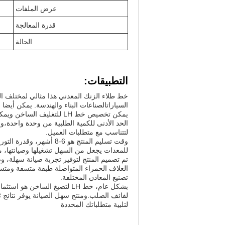
عرض الملفات
قدرة المعالجة
الحالة
التطبيقات:
خط طلاء الزنك المعدني هذا مثالي لمختلف ال
السياراتالصناعات البناء والهندسة. يمكن أيضا
يمكن تخصيص خط LH للتغليف 
الحد الأدنى للكمية الطلبية من وحدة واحدة،
لتتناسب مع متطلبات العميل.
وقت تسليم المنتج هو 6-8 
للمعدات يجعل من السهل تشغيلها وصيانتها، مم
تم تصميم المنتج لتوفير تجربة صيانة سهلة، و
الغلاف الحمراء المتواصلة طبقة متسقة ومتسا
تصنيع المعادن المختلفة.
بشكل عام، خط LH لتصبغ الساخ
لفائف الصلب.ومنتج سهل الصيانة يوفر نتائج ث
لتلبية متطلباتك المحددة