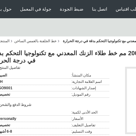
ب اقتباس
اتصل بنا
ضبط الجودة
جولة في المعمل
حول بن
خط الجلفنة بالغمس الساخن
المنتج
الحد الأقصى لعرض الملفوف 2000 مم خط طلاء الزنك المعدني مع تكنولوجيا التحكم 
في درجة الحرا
تفاصيل المنتج
مكان المنشأ:
الصي
اسم العلامة التجارية:
LH
إصدار الشهادات:
SO9001
رقم الموديل:
تخصيص
شروط الدفع والشحن
الحد الأدنى لكمية:
الأسعار:
ersonally
تفاصيل التغليف:
تخصيص
وقت التسليم:
6-8 أشهر