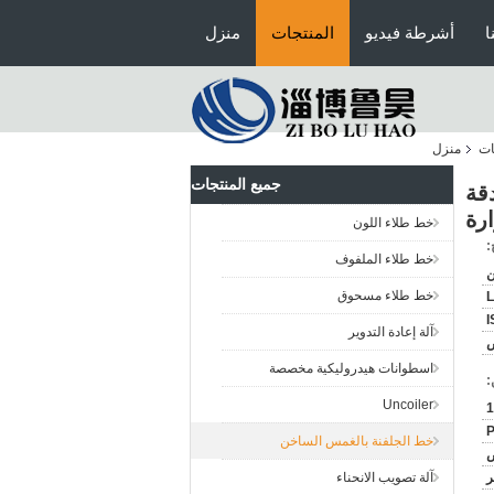
ا
أشرطة فيديو
المنتجات
منزل
ات
منزل
جميع المنتجات
بدقة
رة
خط طلاء اللون
:
خط طلاء الملفوف
ن
خط طلاء مسحوق
I
آلة إعادة التدوير
اسطوانات هيدروليكية مخصصة
:
Uncoiler
1
P
خط الجلفنة بالغمس الساخن
آلة تصويب الانحناء