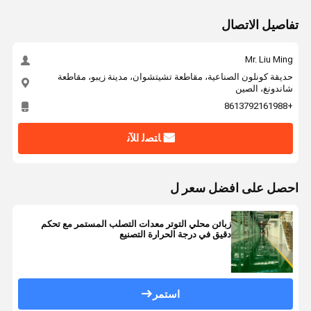
تفاصيل الاتصال
Mr. Liu Ming
حديقة كونلون الصناعية، مقاطعة تشيتشوان، مدينة زيبو، مقاطعة
شاندونغ، الصين
+8613792161988
ﺎﺘﺼﻟ ﺍﻶﻧ
احصل على افضل سعر ل
زبائن محلي التوتر معدات التصلب المستمر مع تحكم
دقيق في درجة الحرارة التصنيع
استمر