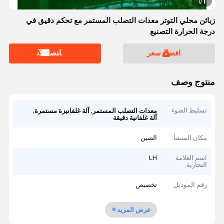
1
1
/
زبائن محلي التوتر معدات التصلب المستمر مع تحكم دقيق في
درجة الحرارة التصنيع
افضل سعر
ﺎﺘﺼﻟ ﺍﻶﻧ
منتوج وصف
تسليط الضوء
,
,
معدات التصلب المستمر
آلة غلفانيزة مستمرة
آلة غلفانية دقيقة
مكان المنشأ
الصين
اسم العلامة
LH
التجارية
رقم الموديل
تخصيص
عرض المزيد