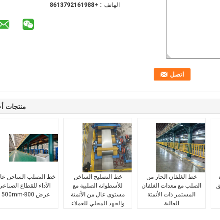
الهاتف ::
+8613792161988
منتجات أ
خط الغلفان الحار من
خط التصليح الساخن
خط التصلب الساخن عا
ق
الصلب مع معدات الغلفان
للأسطوانة الصلبية مع
الأداء للقطاع الصناعي
المستمر ذات الأتمتة
مستوى عال من الأتمتة
عرض 800-1500mm
العالية
والجهد المحلي للعملاء