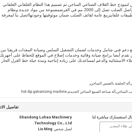
دم خدمات تخصيص لنموذج خط الغلاف الصناعي الساخن.تم تصميم هذا النظام الغلفاني الغلفاني
لتوفير طبقة عالية الجودة للغلاف الغلفاني لفواصل الصلب تصل إلى 2000 مم في العرضمصنوعة من مواد جديدة ونظام
ثالي لتطبيقات غلفانيزينغ عامة لفائف الصلب.ضمان موثوقيتها وجودتهااتصل بنا لمعرفة
ع دعم فني شامل وخدمات لضمان التشغيل السلس وصيانة المعدات.فريقنا من
نحن نقدم أيضا برامج صيانة وقائية وخدمات إصلاح في الموقع للحفاظ على أجهزتك
اء الاستثنائية والدعم لمساعدتك على زيادة إنتاجية ومدة حياة خط الغزل الحار
,
,آلة الجلفنة بالغمس الساخن
,
صلب الساخن,آلة صناعة الصمغ الساخن الجديدة
hot dip galvanizing machine
تفاصيل الات
ل استفسارك مباشرة لنا
Shandong Luhao Machinery
Technology Co., Ltd.
اتصل شخص:
Liu Ming