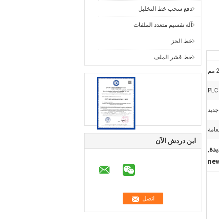
دفع سحب خط التخليل
آلة تقسيم متعدد الملفات
خط الحز
خط قشر الملف
م
PLC
جديد
عامة
ابن دردش الآن
يدة
,
new