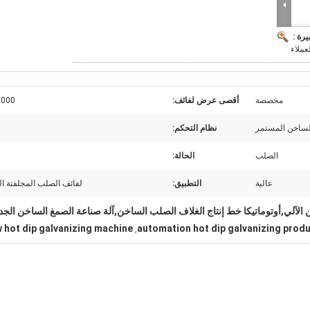
يرة :
عملاء
مخصصة
أقصى عرض لفائف:
2000 م
الساخن المستمر
نظام التحكم:
الصلب
الحالة:
عالية
التطبيق:
لفائف الصلب المجلفنة ال
ن الآلي,أوتوماتيكا خط إنتاج الغلاف الصلب الساخن,آلة صناعة الصمغ الساخن الجد
 hot dip galvanizing machine
automation hot dip galvanizing produ
,