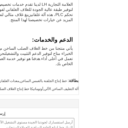
العلامة التجارية LH لدينا تق
تحكم PLC، هذه آلة غلفانيزينغ غلاف م
المزيد عن خيارات تخصيصنا لهذا المنتج.
الدعم والخدمات:
يأتي منتجنا من خط الغلاف الصلب الساخن م
الخبراء متاح لتوفير الدعم التثبيت والتشغيل
تعمل في أعلى أداء.هدفنا هو توفير خدمة العمل
الخاص بك.
بطاقة:
خط إنتاج الجلفنة بالغمس الساخن,معدات الغلفان
آلة التغليف الساخن الآلي,أوتوماتيكا خط إنتاج الغلاف ال
إرسا