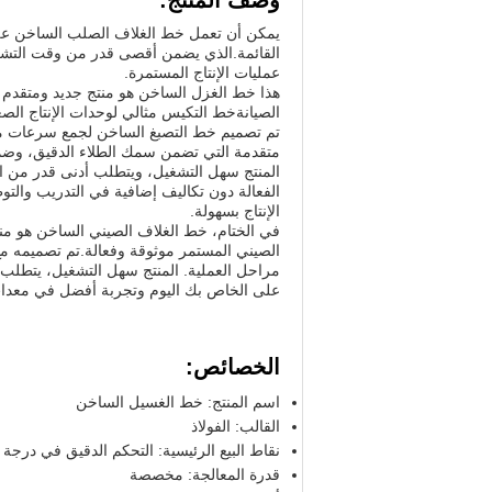
وصف المنتج:
يمكن أن تعمل خط الغلاف الصلب الساخن على 
القائمة.الذي يضمن أقصى قدر من وقت التشغي
عمليات الإنتاج المستمرة.
هذا خط الغزل الساخن هو منتج جديد ومتقدم ي
الصيانةخط التكيس مثالي لوحدات الإنتاج الصغ
تم تصميم خط التصبغ الساخن لجمع سرعات معا
متقدمة التي تضمن سمك الطلاء الدقيق، وضمان
المنتج سهل التشغيل، ويتطلب أدنى قدر من ال
الفعالة دون تكاليف إضافية في التدريب والت
الإنتاج بسهولة.
في الختام، خط الغلاف الصيني الساخن هو من
الصيني المستمر موثوقة وفعالة.تم تصميمه م
مراحل العملية. المنتج سهل التشغيل، يتطلب 
على الخاص بك اليوم وتجربة أفضل في معدا
الخصائص:
اسم المنتج: خط الغسيل الساخن
القالب: الفولاذ
نقاط البيع الرئيسية: التحكم الدقيق في درجة 
قدرة المعالجة: مخصصة