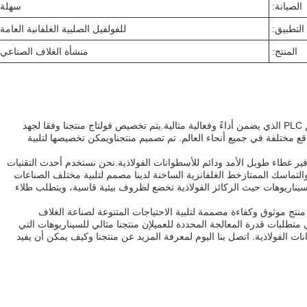
الصيانة:
سهلة
التطبيق:
للفولفيل الصلبية الغلفانية العامة
المنتج:
منشأة الغلاف الصناعي
إن منشأتنا للتصبغ الساخن مجهزة بنظام تحكم PLC الذي يضمن أداءً وفعالية مثالية.يتم تخصيص فولتاج منتجنا وفقا لجهد
 مختلفة في جميع أنحاء العالم. تم تصميم منتجناويمكن تخصيصها لتلبية
وفير غطاء طويل الأمد ودائم للأسطوانات الفولاذية.نحن نستخدم أحدث التقنيات
والتماسك الممتازخط الغلفانزية الساخنة لدينا مصمم لتلبية مختلف الصناعات
للسيناريوهات حيث الركائز الفولاذية تخضع لظروف بيئية قاسية، ويتطلب طلاء
نتج موثوق وكفاءة مصممة لتلبية الاحتياجات المتنوعة لصناعة الغلاف
تطلبات قدرة المعالجة المحددة للعميلإن منتجنا مثالي للسيناريوهات التي
ات الفولاذية. اتصل بنا اليوم لمعرفة المزيد عن منتجنا وكيف يمكن أن يفيد