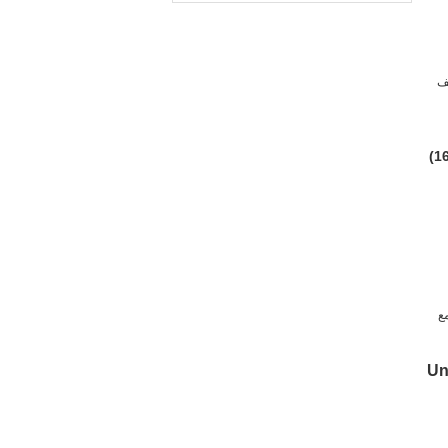
ئف
ع
Un