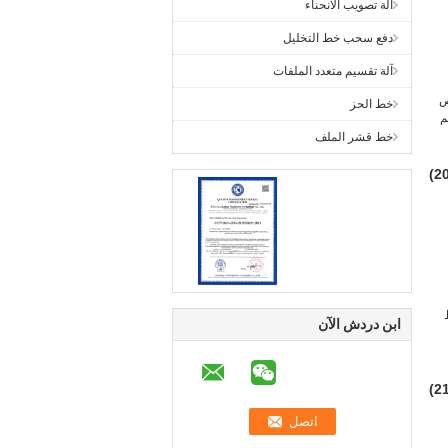
آلة تصويب الانحناء
دفع سحب خط التخليل
آلة تقسيم متعدد الملفات
ص
خط الحز
حكم
خط قشر الملف
30 خط
ابن دردش الآن