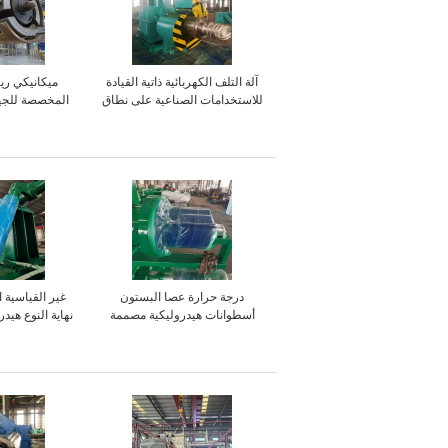
آلة التلف الكهربائية ذاتية القيادة
ميكانيكي ريك
للاستخدامات الصناعية على نطاق
المخصصة للجهد V / 50Hz
واسع
درجة حرارة عصا البستون
غير القياسية 
أسطوانات هيدروليكية مصممة
نهاية النوع هيد
خصيصًا لآلات البناء
الفولاذ م