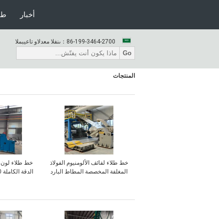
أخبار
طل
86-199-3464-2700
المبيعات والدعم الفنى：
Go
المنتجات
خط طلاء لفائف الألومنيوم الفولاذ
خط طلاء لون ق
المغلفة المخصصة المطاط البارد
سر