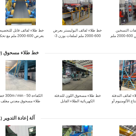
فات التسخين
خط طلاء لفائف البوليستر بعرض
خط طلاء لفائف قابل للتخصي
الكهربائي بعرض 600-2000 ملم
600-2000 ملم لملفات بوزن 3-
بعرض 600-2000 ملم مع ت
20 طن
PLC
خط طلاء مسحوق
(20)
طلاء لفائف التدفئة
خط طلاء مسحوق اللون للتدفئة
الكفاءة 50 - 0m / min
نتاج الألومنيوم أو
الكهربائية الطلاء القابل
طلاء مسحوق معدني مغلف
طلي بالألوان
للتخصيص من 0.02mm إلى
بالألوان للتخصيص
1.2mm حتى 300m / min
آلة إعادة التدوير
(21)