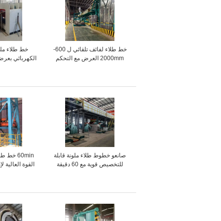
خط طلاء لفائف تلقائي ل 600-
خط طلاء مل
2000mm العرض مع التحكم
PLC
وسرعة 50-300 متر/دقيقة
صانعو خطوط طلاء ملونة قابلة
60min خط 
للتخصيص قوية مع 60 دقيقة
القوة العالية لإ
وقت التسخين
الفولاذ الم