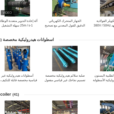
ويلر الفولاذية
الجهاز المتحرك الكهربائي
آلة إعادة التدوير متعددة الوظا
380
الدقيق للفول المعدني مع تصحيح
1-25m / s سهلة التشغيل
الانحراف
والاتصال بخط الإنتاج
اسطوانات هيدروليكية مخصصة
(16)
الطلبية البستون
صلبة سلالم هيدروليكية مخصصة
أسطوانات هيدروليكية غير
روليكية الأسطوانة
تصميم نجاحك غير قياسي مفعول
قياسية مخصصة قابلة للتكيف م
ع ضغط أقصى
هيدروليكي مخصص
أي ظروف عمل
coiler
(41)