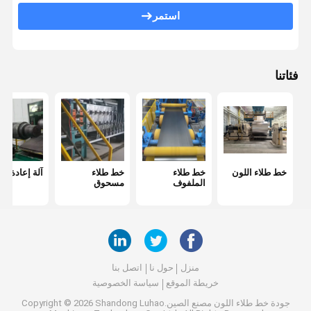
Uncoiler
استمر
خط الجلفنة بالغمس الساخن
آلة تصويب الانحناء
فئاتنا
دفع سحب خط التخليل
آلة تقسيم متعدد الملفات
خط الحز
خط طلاء اللون
خط طلاء
خط طلاء
آلة إعادة الت
خط قشر الملف
الملفوف
مسحوق
منزل
حول نا
اتصل بنا
خريطة الموقع
سياسة الخصوصية
جودة
خط طلاء اللون
مصنع الصين.Copyright © 2026 Shandong Luhao