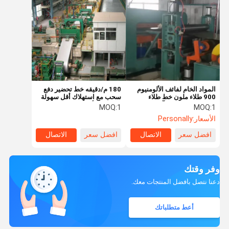
المواد الخام لفائف الألومنيوم
180 م/دقيقه خط تحضير دفع
900 طلاء ملون خط طلاء
سحب مع استهلاك أقل سهولة
مسحوق مقاومة للتآكل
التشغيل وأقل عطل
MOQ:
1
MOQ:
1
الأسعار:
Personally
افضل سعر
الاتصال
افضل سعر
الاتصال
وفر وقتك
دعنا نتصل بأفضل المنتجات معك.
أعط متطلباتك