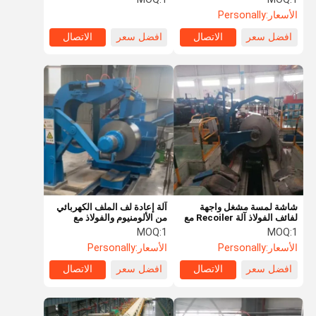
كهربائي
الأسعار:
Personally
افضل سعر
الاتصال
افضل سعر
الاتصال
شاشة لمسة مشغل واجهة
آلة إعادة لف الملف الكهربائي
لفائف الفولاذ آلة Recoiler مع
من الألومنيوم والفولاذ مع
وزن التعبئة المخصصة و 380V
تعديل الجهد والانحراف 380
MOQ:
1
MOQ:
1
/ 50Hz الجهد
فولت / 50 هرتز
الأسعار:
Personally
الأسعار:
Personally
افضل سعر
الاتصال
افضل سعر
الاتصال