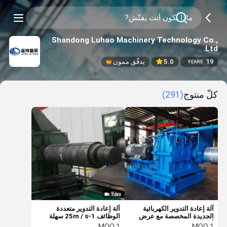
Shandong Luhao Machinery Technology Co.,
Ltd.
19
5.0
يدقّق ممون
YEARS
كلّ منتوج
(291)
آلة إعادة التدوير الكهربائية
آلة إعادة التدوير متعددة
الجديدة المخصصة مع عرض
الوظائف 1-25m / s سهلة
أقصى 2000 مم ونوع محرك
التشغيل والاتصال بخط الإنتاج
MOQ:
1
MOQ:
1